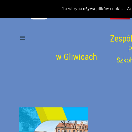
Przejdź do treści
Ta witryna używa plików cookies. Za
Zespół
Pomiń menu
P
w Gliwicach
Szkoł