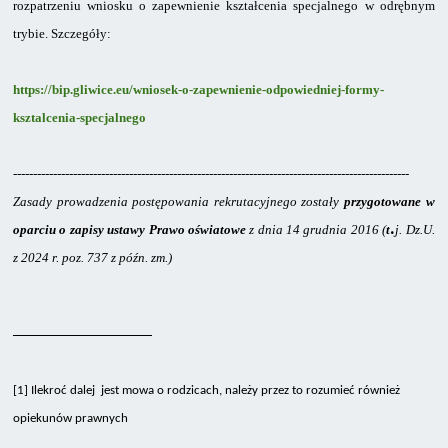
rozpatrzeniu wniosku
o zapewnienie kształcenia specjalnego w odrębnym
trybie. Szczegóły:
https://bip.gliwice.eu/wniosek-o-zapewnienie-odpowiedniej-formy-
ksztalcenia-specjalnego
---------------------------------------------------------------------------------------------------
Z
asady prowadzenia postępowania rekrutacyjnego zostały
przygotowane w
.
oparciu o zapisy ustawy Prawo oświatowe
z dnia 14 grudnia 2016 (
t
j. Dz.U.
z 2024 r. poz. 737 z późn. zm.)
[1]
Ilekroć dalej jest mowa o rodzicach, należy przez to rozumieć również
opiekunów prawnych