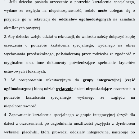
1.
Jeśli dziecko posiada orzeczenie o potrzebie kształcenia specjalnego,
wydane ze względu na niepełnosprawność, rodzic
może
ubiegać się o
przyjęcie go w rekrutacji
do oddziałów ogólnodostępnych
na zasadach
określonych powyżej.
2.
Aby dziecko wzięło udział w rekrutacji, do wniosku należy dołączyć kopię
orzeczenia o potrzebie kształcenia specjalnego, wydanego na okres
wychowania przedszkolnego, poświadczoną przez rodziców za zgodność z
oryginałem oraz inne dokumenty potwierdzające spełnianie kryteriów
ustawowych i lokalnych.
3.
W postępowaniu rekrutacyjnym do
grupy integracyjnej
(
część
ogólnodostępna
)
biorą udział
wyłącznie
dzieci
nieposiadające
orzeczenia o
potrzebie kształcenia specjalnego wydanego ze względu na
niepełnosprawność.
4.
Zapewnienie kształcenia specjalnego w grupie integracyjnej (część dla
dzieci
z orzeczeniem), po uzgodnieniu możliwości przyjęcia z dyrektorem
wybranej placówki, która prowadzi oddziały integracyjne, następuje po