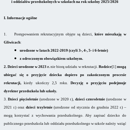
i oddziałów przedszkolnych w szkołach na rok szkolny 2025/2026
I.
Informacje ogólne
1.
Postępowaniem rekrutacyjnym objęte są dzieci,
które mieszkają w
Gliwicach
:
urodzone w latach
2022-2019
(czyli 3-, 4-, 5- i 6-letnie)
z odroczonym obowiązkiem szkolnym.
2.
Dzieci urodzone
w 2023 r.
nie biorą udziału w rekrutacji.
Rodzice
[1]
mogą
ubiegać się o przyjęcie dziecka dopiero po zakończonym procesie
rekrutacji,
kiedy ukończy 2,5 roku.
Decyzję o przyjęciu podejmuje
dyrektor przedszkola lub szkoły.
3.
Dzieci pięcioletnie
(urodzone w 2020 r.),
dzieci czteroletnie
(urodzone w
2021 r.) oraz
dzieci trzyletnie
(urodzone od stycznia do grudnia 2022 r.) –
mogą korzystać z wychowania przedszkolnego. Aby zapisać dziecko do
publicznego przedszkola lub oddziału przedszkolnego w szkole należy wziąć