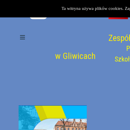
Przejdź do treści
Ta witryna używa plików cookies. Za
Zespół
Pomiń menu
P
w Gliwicach
Szkoł