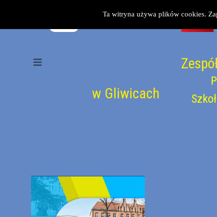
Przejdź do treści
Ta witryna używa plików cookies. Za
Zespół
Pomiń menu
P
w Gliwicach
Szkoł